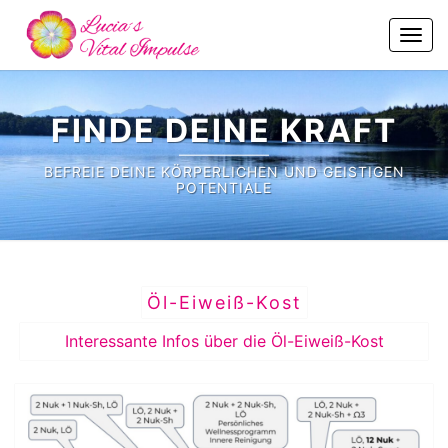
Skip
to
Togg
content
navi
FINDE DEINE KRAFT
BEFREIE DEINE KÖRPERLICHEN UND GEISTIGEN
POTENTIALE
Öl-Eiweiß-Kost
Interessante Infos über die Öl-Eiweiß-Kost