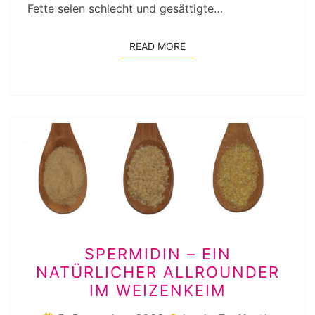
Fette seien schlecht und gesättigte…
READ MORE
READ MORE
SPERMIDIN
SPERMIDIN – EIN
–
NATÜRLICHER ALLROUNDER
EIN
IM WEIZENKEIM
NATÜRLICHER