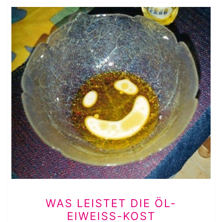
WAS
WAS LEISTET DIE ÖL-
LEISTET
EIWEISS-KOST
DIE