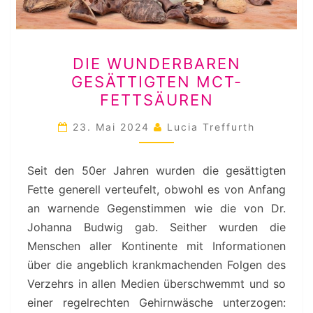
DIE
DIE WUNDERBAREN
WUNDERBAREN
GESÄTTIGTEN MCT-
GESÄTTIGTEN
FETTSÄUREN
MCT-
FETTSÄUREN
23. Mai 2024
Lucia Treffurth
Seit den 50er Jahren wurden die gesättigten
Fette generell verteufelt, obwohl es von Anfang
an warnende Gegenstimmen wie die von Dr.
Johanna Budwig gab. Seither wurden die
Menschen aller Kontinente mit Informationen
über die angeblich krankmachenden Folgen des
Verzehrs in allen Medien überschwemmt und so
einer regelrechten Gehirnwäsche unterzogen: