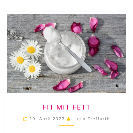
FIT
FIT MIT FETT
MIT
FETT
19. April 2023
Lucia Treffurth