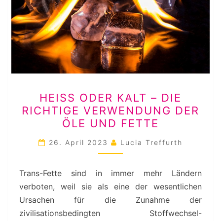
HEISS O
HEISS ODER KALT – DIE R
DER K
ICHTIGE VERWENDUNG DER Ö
ALT –
LE UND FETTE
D
IE R
26. April 2023
Lucia Treffurth
ICHTIGE V
ERWENDUNG D
Trans-Fette sind in immer mehr Ländern
ER Ö
verboten, weil sie als eine der wesentlichen
LE U
Ursachen für die Zunahme der
ND F
zivilisationsbedingten Stoffwechsel-
ETTE